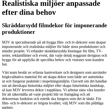
Realistiska miljöer anpassade
efter dina behov
Skräddarsydd filmdekor för imponerande
produktioner
M3V är specialiserade på att bygga film- och tv-dekorer som skapar
imponerande och realistiska miljöer för både stora produktioner och
mindre projekt. Vi erbjuder skräddarsydda lösningar för film, TV-
serier, reklamfilmer och event, där varje detalj noggrant designas och
byggs för att uppfylla de specifika behov och visioner som kunden
har.
Vårt team består av erfarna hantverkare och designers som använder
högkvalitativa material för att skapa dekor som både ser autentiska
ut och fungerar praktiskt i inspelningsmiljön. Oavsett om det handlar
om att återskapa historiska miljöer eller skapa futuristiska landskap,
så kan M3V leverera dekor i toppklass. Vi arbetar nära våra kunder
för att säkerställa att varje projekt blir en framgång och att
dekorernas funktion och estetik ska fungera som det är tänkt. För
film- och tv-dekorer av högsta kvalitet, välj M3V som din pålitliga
partner.